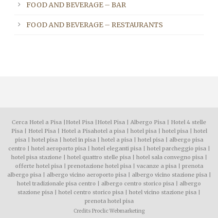
FOOD AND BEVERAGE – BAR
FOOD AND BEVERAGE – RESTAURANTS
Cerca Hotel a Pisa
|
Hotel Pisa
|
Hotel Pisa
|
Albergo Pisa
|
Hotel 4 stelle
Pisa
|
Hotel Pisa
|
Hotel a Pisa
hotel a pisa
|
hotel pisa
|
hotel pisa
|
hotel
pisa
|
hotel pisa
|
hotel in pisa
|
hotel a pisa
|
hotel pisa
|
albergo pisa
centro
|
hotel aeroporto pisa
|
hotel eleganti pisa
|
hotel parcheggio pisa
|
hotel pisa stazione
|
hotel quattro stelle pisa
|
hotel sala convegno pisa
|
offerte hotel pisa
|
prenotazione hotel pisa
|
vacanze a pisa
|
prenota
albergo pisa
|
albergo vicino aeroporto pisa
|
albergo vicino stazione pisa
|
hotel tradizionale pisa centro
|
albergo centro storico pisa
|
albergo
stazione pisa
|
hotel centro storico pisa
|
hotel vicino stazione pisa
|
prenota hotel pisa
Credits
Proclic Webmarketing