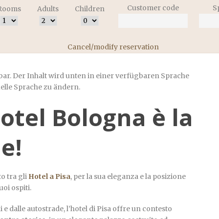
Customer code
S
Rooms
Adults
Children
Cancel/modify reservation
ar. Der Inhalt wird unten in einer verfügbaren Sprache
uelle Sprache zu ändern.
Hotel Bologna è la
le!
o tra gli
Hotel a Pisa
, per la sua eleganza e la posizione
uoi ospiti.
 e dalle autostrade, l’hotel di Pisa offre un contesto