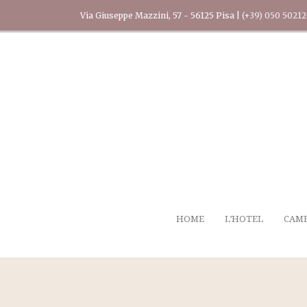
Via Giuseppe Mazzini, 57 - 56125 Pisa |
(+39) 050 5021
HOME
L’HOTEL
CAM