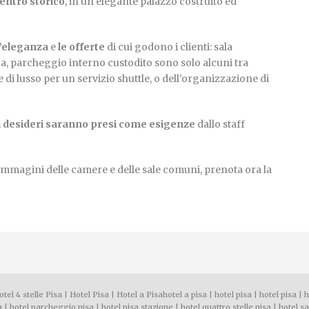
centro storico
, in un elegante palazzo costruito ed
l’eleganza
e
le offerte
di cui godono i clienti: sala
za, parcheggio interno custodito sono solo alcuni tra
ure di lusso per un servizio shuttle, o dell’organizzazione di
ri desideri saranno presi come esigenze
dallo staff
immagini delle camere e delle sale comuni, prenota ora la
otel 4 stelle Pisa
|
Hotel Pisa
|
Hotel a Pisa
hotel a pisa
|
hotel pisa
|
hotel pisa
|
h
a
|
hotel parcheggio pisa
|
hotel pisa stazione
|
hotel quattro stelle pisa
|
hotel s