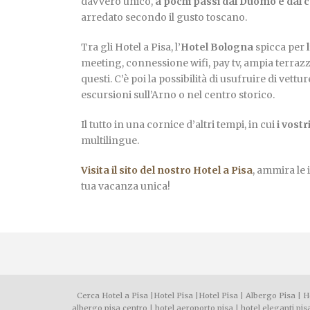
davvero unico,
a pochi passi dal Duomo e dal 
arredato secondo il gusto toscano.
Tra gli Hotel a Pisa, l’
Hotel Bologna
spicca per
meeting, connessione wifi, pay tv, ampia terraz
questi. C’è poi la possibilità di usufruire di vett
escursioni sull’Arno o nel centro storico.
Il tutto in una cornice d’altri tempi, in cui
i vost
multilingue.
Visita il sito del nostro Hotel a Pisa
, ammira le 
tua vacanza unica!
Cerca Hotel a Pisa
|
Hotel Pisa
|
Hotel Pisa
|
Albergo Pisa
|
H
albergo pisa centro
|
hotel aeroporto pisa
|
hotel eleganti pis