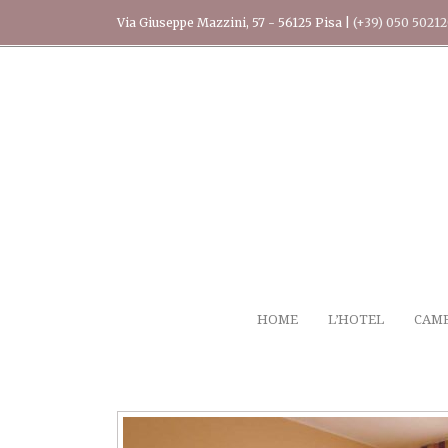
Via Giuseppe Mazzini, 57 - 56125 Pisa |
(+39) 050 5021
HOME
L’HOTEL
CAM