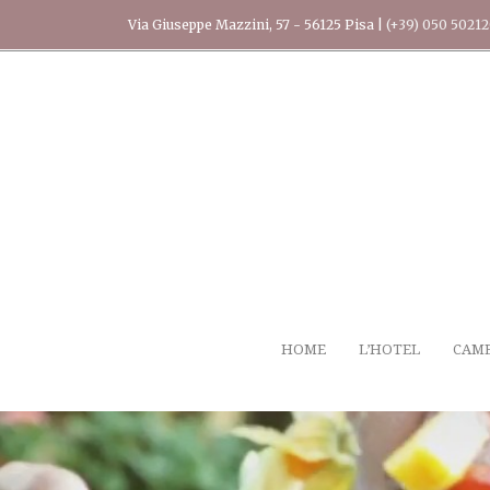
Via Giuseppe Mazzini, 57 - 56125 Pisa |
(+39) 050 5021
HOME
L’HOTEL
CAM