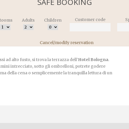
SAFE BOOKING
Customer code
S
Rooms
Adults
Children
Cancel/modify reservation
i ad alto fusto, si trova la terrazza dell’
Hotel Bologna
.
vimini intrecciato, sotto gli ombrelloni, potrete godere
ima della cena o semplicemente la tranquilla lettura di un