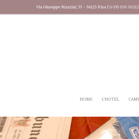
Via Giuseppe Mazzini, 57 - 56125 Pisa |
(+39) 050 5021
HOME
L’HOTEL
CAM