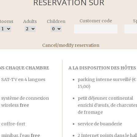
RÉSERVATION SÛR
Customer code
S
Rooms
Adults
Children
Cancel/modify reservation
NS CHAQUE CHAMBRE
A LA DISPOSITION DES HÔTES
SAT-TV en 4 langues
parking interne surveillé (€
15,00)
système de connexion
petit déjeuner continental
wireless
free
enrichi d’œufs, de charcuter
de fromage
coffre-fort
service de buanderie
minibar, l’eau
free
2 Internet points dans le hal