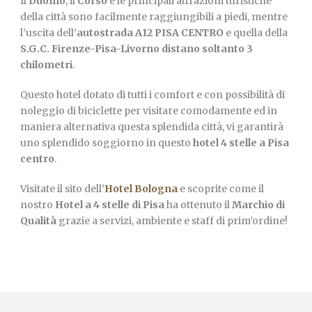
Il
Duomo
, il
Corso
e le principali attrazioni turistiche
della città sono facilmente raggiungibili a piedi, mentre
l’uscita dell’
autostrada A12 PISA CENTRO
e quella della
S.G.C. Firenze-Pisa-Livorno distano soltanto 3
chilometri
.
Questo hotel dotato di tutti i comfort e con possibilità di
noleggio di biciclette per visitare comodamente ed in
maniera alternativa questa splendida città, vi garantirà
uno splendido soggiorno in questo
hotel 4 stelle a Pisa
centro
.
Visitate il sito dell’
Hotel Bologna
e scoprite come il
nostro
Hotel a 4 stelle di Pisa
ha ottenuto il
Marchio di
Qualità
grazie a servizi, ambiente e staff di prim’ordine!