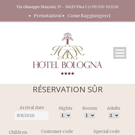
Via Giuseppe Mazzini, 57 - 56125 Pisa |
(+39) 050 502120
Prenotazioni
Come Raggiungerci
RÉSERVATION SÛR
Arrival date
Nights
Rooms
Adults
Customer code
Special code
Children