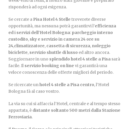
week-end di relax, il nostro staff giovane e preparato
risponderà ad ogni esigenza.
Se cercate a
Pisa Hotel 4 Stelle
troverete diverse
opportunità, ma nessuna potrà garantirvi l’
efficienza
ed i servizi dell’Hotel Bologna
:
parcheggio interno
custodito
,
sky e servizio in camera 24 ore su
24
,
climatizzatore
,
cassetta di sicurezza
,
noleggio
biciclette
,
servizio shuttle di lusso
ed altro ancora.
Soggiornare in uno
splendido hotel 4 stelle a Pisa
sarà
facile. Il
servizio booking on line
vi garantirà una
veloce conoscenza delle offerte migliori del periodo.
Se ricercate un
hotel 4 stelle a Pisa centro
, l’Hotel
Bologna fà al caso vostro.
La via su cui si affaccia l’Hotel, centrale e al tempo stesso
appartata, è
distante soltanto 500 metri dalla Stazione
Ferroviaria
.