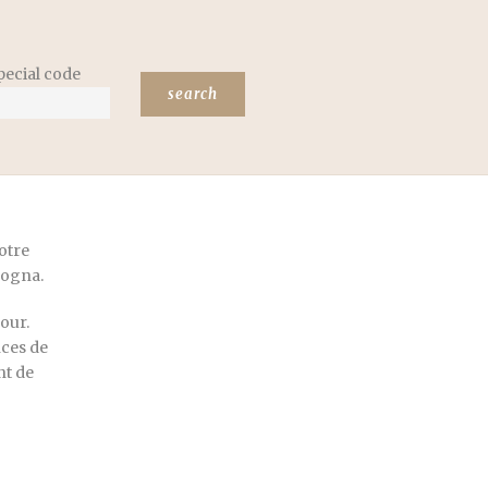
pecial code
otre
ologna.
our.
nces de
nt de