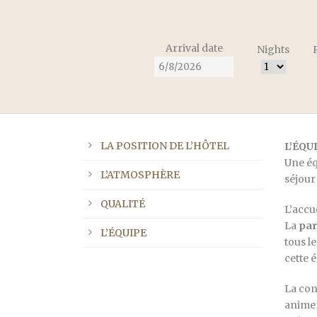
Arrival date
Nights
LA POSITION DE L’HÔTEL
L’ÉQU
Une éq
L’ATMOSPHÈRE
séjour
QUALITÉ
L’accu
La
par
L’ÉQUIPE
tous l
cette 
La con
animen